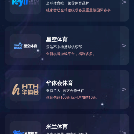
示
投资者关系
新闻资讯
加入我们

招贤纳士
员工福利
全球产业布局

搜索


乐动体育-乐动ledong(中国)
当前位置：
乐动体育
-
联系我们
公司概况


在线留言